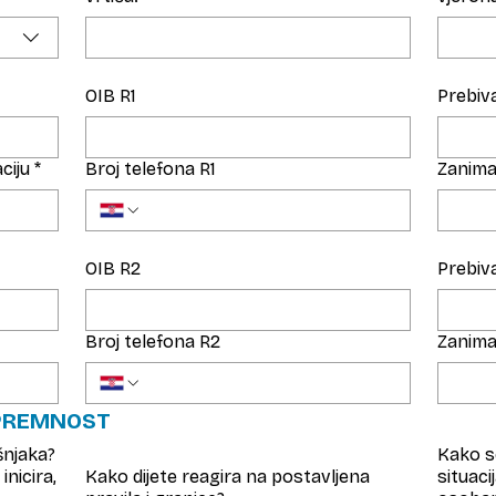
OIB R1
Prebiva
ciju
*
Broj telefona R1
Zanima
OIB R2
Prebiva
Broj telefona R2
Zanima
PREMNOST
šnjaka?
Kako se
inicira,
Kako dijete reagira na postavljena
situaci