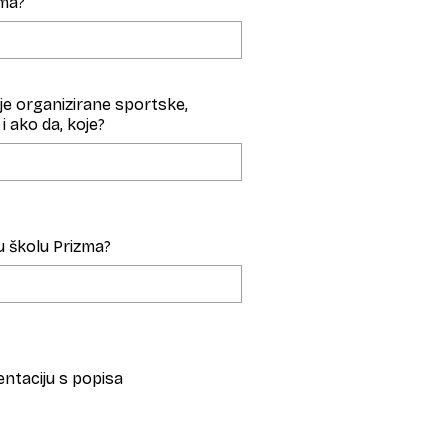
ma?
koje organizirane sportske,
i ako da, koje?
u školu Prizma?
ntaciju s popisa