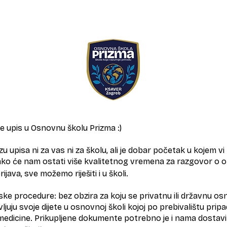
e upis u Osnovnu školu Prizma :)
 upisa ni za vas ni za školu, ali je dobar početak u kojem 
i. Tako će nam ostati više kvalitetnog vremena za razgovor o
rijava, sve možemo riješiti i u školi.
e procedure: bez obzira za koju se privatnu ili državnu osnov
ljuju svoje dijete u osnovnoj školi kojoj po prebivalištu pripad
edicine. Prikupljene dokumente potrebno je i nama dostavi