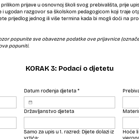
prilikom prijave u osnovnoj školi svog prebivališta, prije upis
je i ugodan razgovor sa školskom pedagogicom koji traje ot
te prijedlog jednog ili više termina kada bi mogli doći na pr
ozor popunite sve obavezne podatke ove prijavnice (označeni s
ova popuniti.
KORAK 3: Podaci o djetetu
Datum rođenja djeteta
*
Prebiva
Državljanstvo djeteta
Materinj
Samo za upis u 1. razred: Dijete dolazi iz
Hoće li
vrtića:
vjeron