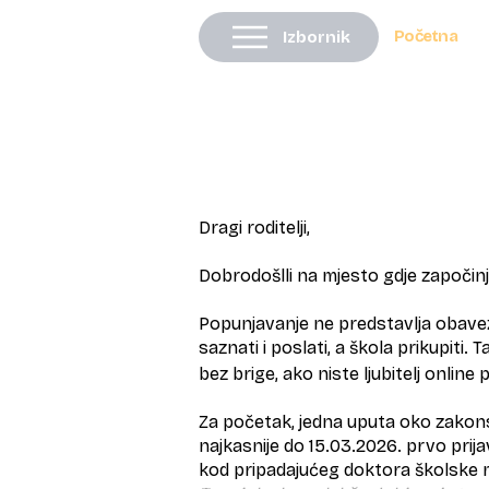
Početna
Izbornik
Dragi roditelji,
Dobrodošlli na mjesto gdje započinj
Popunjavanje ne predstavlja obavezu
saznati i poslati, a škola prikupit
bez brige, ako niste ljubitelj online p
​Za početak, jedna uputa oko zakonsk
najkasnije do 15.03.2026. prvo prijav
kod pripadajućeg doktora školske m