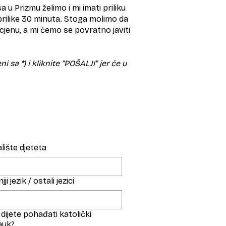
a u Prizmu želimo i mi imati priliku
prilike 30 minuta. Stoga molimo da
ocjenu, a mi ćemo se povratno javiti
a *) i kliknite "POŠALJI" jer će u
lište djeteta
ji jezik / ostali jezici
 dijete pohađati katolički
auk?