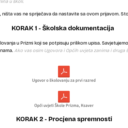
ina u školi.
i, ništa vas ne spriječava da nastavite sa ovom prijavom. St
KORAK 1 - Školska dokumentacija
ovanja u Prizmi koji se potpisuju prilikom upisa
. Savjetujem
o nama.
Ako vas osim Ugovora i Općih uvjeta zanima i druga 
Ugovor o školovanju za prvi razred
Opći uvjeti Škole Prizma, Ksaver
KORAK 2 - Procjena spremnosti