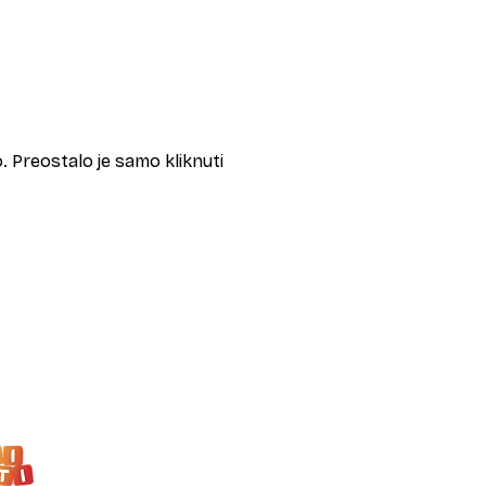
 Preostalo je samo kliknuti 
Dječji vrtić Maleni talenti
Remetski kamenjak 10, Zagreb
+385 98 823 988