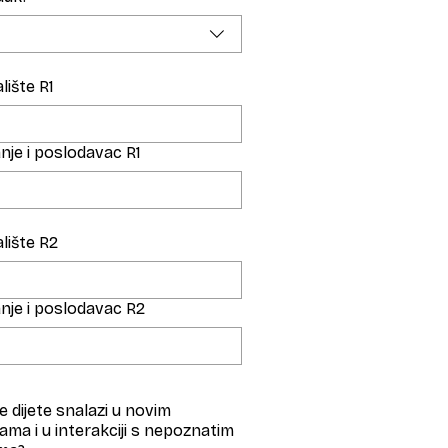
lište R1
nje i poslodavac R1
lište R2
nje i poslodavac R2
 dijete snalazi u novim
jama i u interakciji s nepoznatim