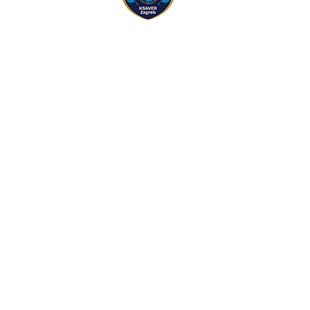
+385 99 466 9999
skola@prizmazagreb.
PROGRAM OSNOVNE 
PROGRAM PREDŠKOL