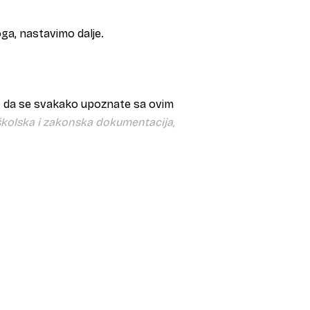
oga, nastavimo dalje.
o da se svakako upoznate sa ovim
školska i zakonska dokumentacija,