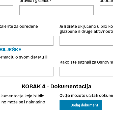
pravila i granice?
osoba
i talente za određene
Je li dijete uključeno u bilo 
glazbene ili druge aktivnosti 
BILJEŠKE
formaciju o svom djetetu ili
Kako ste saznali za Osnovn
KORAK 4 - Dokumentacija
Ovdje možete učitati dokume
kumentacije koje bi bilo 
, no može se i naknadno 
Dodaj dokument