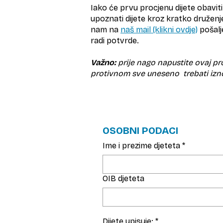
Iako će prvu procjenu dijete obaviti 
upoznati dijete kroz kratko družen
nam na
naš mail (klikni ovdje)
pošalje
radi potvrde.
Važno:
prije nago napustite ovaj pr
protivnom sve uneseno trebati izn
OSOBNI PODACI
Ime i prezime djeteta
*
OIB djeteta
Dijete upisuje:
*