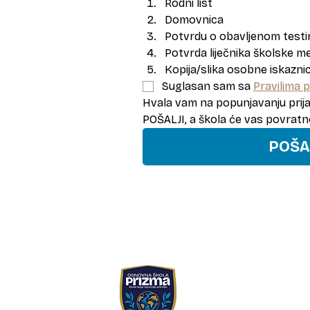
Rodni list
Domovnica
Potvrdu o obavljenom testir
Potvrda liječnika školske m
Kopija/slika osobne iskaznic
Suglasan sam sa 
Pravilima p
Hvala vam na popunjavanju prijav
POŠALJI, a škola će vas povratno 
POŠA
Osnovna škola Prizma
Ul. Matije Jandrića 42,
+385 1 4837 079