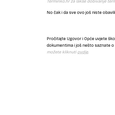
Terminko.hr za lakše dobivanje term
No čak i da sve ovo još niste obavil
P
ročitajte Ugovor i Opće uvjete škol
dokumentima i još nešto saznate 
možete kliknuti
ovdje
.