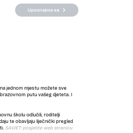
Upoznajmo se
vi na jednom mjestu možete sve
 obrazovnom putu vašeg djeteta. I
nu školu odlučili, roditelji
aju te obavljaju liječnički pregled
ti.
SAVJET: posjetite web stranicu